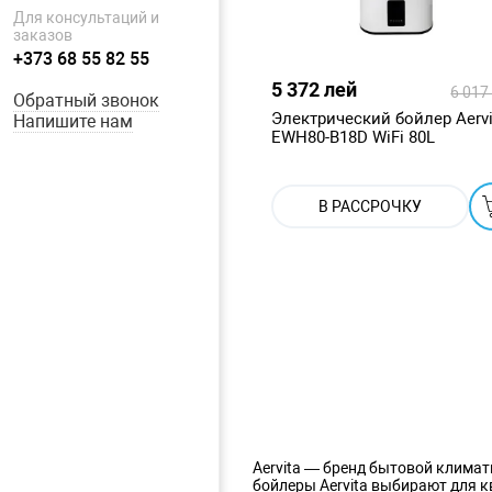
Для консультаций и
заказов
+373 68 55 82 55
5 372 лей
6 017
Обратный звонок
Электрический бойлер Aervi
Напишите нам
EWH80-B18D WiFi 80L
В РАССРОЧКУ
Aervita — бренд бытовой климат
бойлеры Aervita выбирают для к