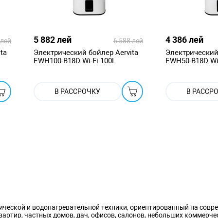
5 882 лей
4 386 лей
 лей
6 588 лей
ta
Электрический бойлер Aervita
Электрический 
EWH100-B18D Wi-Fi 100L
EWH50-B18D Wi
В РАССРОЧКУ
В РАССР
ической и водонагревательной техники, ориентированный на совре
вартир, частных домов, дач, офисов, салонов, небольших коммерче