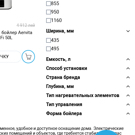
855
950
1160
4 912 лей
Ширина, мм
бойлер Aervita
Fi 50L
435
495
ОЧКУ
Емкость, л
Способ установки
Страна бренда
Глубина, мм
Тип нагревательных элементов
Тип управления
Форма бойлера
менное, удобное и доступное оснащение дома. Электрические
ских помещений и объектов, где требуется стабильный запас