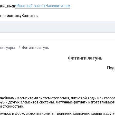
Обратный звонок
Напишите нам
, Кишинев
и по монтажу
Контакты
ксессуары
Фитинги латунь
Фитинги латунь
Под
нейшими элементами систем отопления, питьевой воды или газор
уб и других элементов системы. Латунные фитинги изготавливаютс
й стойкостью.
меров и форм, включая колена, тройники, колпачки, краны и друг