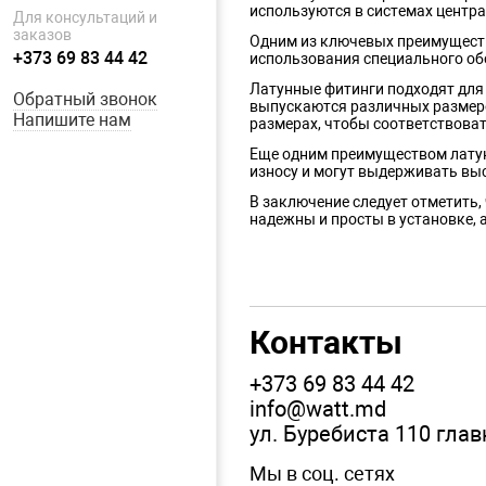
используются в системах центра
Для консультаций и
заказов
Одним из ключевых преимуществ 
+373 69 83 44 42
использования специального обо
Латунные фитинги подходят для
Обратный звонок
выпускаются различных размеров
Напишите нам
размерах, чтобы соответствова
Еще одним преимуществом латунн
износу и могут выдерживать выс
В заключение следует отметить,
надежны и просты в установке, 
Вы ищете высококачественные л
ваших потребностей в водопрово
Наши латунные фитинги изготов
другие технологические прилож
Контакты
Мы предлагаем различные разме
винты, для обеспечения простой
+373 69 83 44 42
Наши латунные фитинги доступн
info@watt.md
что вы получите продукцию сам
ул. Буребиста 110 гла
Вы можете заказать латунные ф
предлагаем бесплатную доставк
Мы в соц. сетях