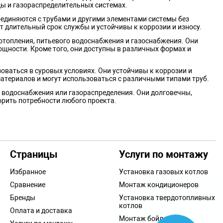
ды и газораспределительных системах.
оединяются с трубами и другими элементами системы без
 длительный срок службы и устойчивы к коррозии и износу.
отопления, питьевого водоснабжения и газоснабжения. Они
ощности. Кроме того, они доступны в различных формах и
оваться в суровых условиях. Они устойчивы к коррозии и
материалов и могут использоваться с различными типами труб.
, водоснабжения или газораспределения. Они долговечны,
орить потребности любого проекта.
длагаем широкий ассортимент латунных фитингов для всех
спектра применения, включая питьевую воду, отопление и
Страницы
Услуги по монтажу
ссортимент дополнительных фитингов, таких как прокладки и
Избранное
Установка газовых котлов
с самыми строгими стандартами качества, чтобы гарантировать,
Сравнение
Монтаж кондиционеров
Бренды
Установка твердотопливных
в Кишиневе, чтобы приобрести нашу продукцию лично. Мы также
котлов
Оплата и доставка
Монтаж бойлеров