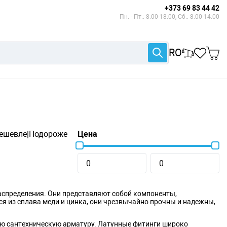
+373 69 83 44 42
Пн. - Пт.: 8:00-18:00, Сб.: 8:00-14:00
RO
ешевле
Подороже
Цена
|
аспределения. Они представляют собой компоненты,
я из сплава меди и цинка, они чрезвычайно прочны и надежны,
ую сантехническую арматуру. Латунные фитинги широко