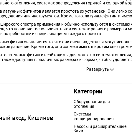
льного отопления, системах распределения горячей и холодной во
латунных фитингов является простота их установки. Они легко с
рудования или инструментов. Кроме того, латунные фитинги имеют
 широкого спектра применения и обычно используются в системах 
, что позволяет использовать их в системах разного размера и м
ть потребностям и спецификациям каждого проекта.
ых фитингов является то, что они очень надежны и могут использ
окое давление. Кроме того, они совместимы с широким спектром 
 что латунные фитинги необходимы для монтажа систем отопления
а также доступны в различных размерах и формах, чтобы удовлетв
атунные фитинги в Кишиневе? Тогда вы попали по адресу! Мы пре
Развернуть
де и отоплении.
лены из высококачественных материалов и подходят для широкого 
ения.
Категории
ры и формы, подходящие для любой установки, а также широкий а
 и надежной установки.
Оборудование для
отопления
ы по конкурентоспособным ценам и производятся в соответствии 
ого высокого качества.
Системы
вный вход, Кишинев
кондиционирования
итинги непосредственно на нашем сайте или приехать в наш офис 
у крупных заказов по городу Кишиневу.
Насосы и расширительные
баки