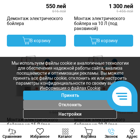
550 лей
1 300 лей
616 лей
1 456 лей
Демонтаж электрического
Монтаж электрического
бойлера
бойлера на 10 Л (под
раковиной)
В корзину
В корзину
Мы используем файлы cookie и аналогичные технологии
для обеспечения надежной работы сайта, анализа
посещаемости и оптимизации рекламы. Вы можете
принять все файлы cookie, отклонить их или настроить
параметры конфиденциальности по своему выбору.
Информация о файлах Cookie
Принять
Отклонить
1 400 лей
1 500 лей
1 568 лей
1 680 лей
Настройки
Монтаж электрического
Монтаж электрического
бойлера на 15 Л (под
бойлера на 30 Л (под
раковиной)
раковиной)
Viber
Whatsapp
Tele
Сравнение
Избранное
Каталог
Корзина
Звонок
Адрес
+373