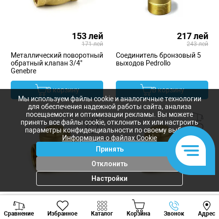
153 лей
217 лей
171 лей
243 лей
Металлический поворотный
Соединитель бронзовый 5
обратный клапан 3/4"
выходов Pedrollo
Genebre
В корзину
В корзину
Мы используем файлы cookie и аналогичные технологии
для обеспечения надежной работы сайта, анализа
посещаемости и оптимизации рекламы. Вы можете
принять все файлы cookie, отклонить их или настроить
параметры конфиденциальности по своему выбору.
Информация о файлах Cookie
Принять
Отклонить
Настройки
225 лей
313 лей
Viber
Whatsapp
Tele
252 лей
351 лей
Сравнение
Избранное
Каталог
Корзина
Звонок
Адрес
+373