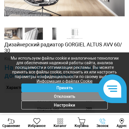
Дизайнерский радиатор GORGIEL ALTUS AVV 60/
30
Мы используем файлы cookie и аналогичные технологии
Код товара:
a11143
для обеспечения надежной работы сайта, анализа
На текущий момент товар не
посещаемости и оптимизации рекламы. Вы можете
принять все файлы cookie, отклонить их или настроить
доступен для заказа
параметры конфиденциальности по своему выбору.
Информация о файлах Cookie
Характеристики
Принять
Отклонить
Высота, мм
600
Настройки
Ширина, мм
289
Толщина, мм
52
Viber
Whatsapp
Tele
Технические размеры
60/30
Сравнение
Избранное
Каталог
Корзина
Звонок
Адрес
+373