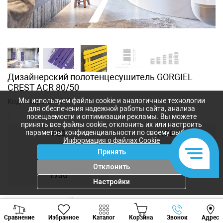
Дизайнерский полотенцесушитель GORGIEL
CREST ACR 80/50
Мы используем файлы cookie и аналогичные технологии
Код товара:
a12397
для обеспечения надежной работы сайта, анализа
:
посещаемости и оптимизации рекламы. Вы можете
принять все файлы cookie, отклонить их или настроить
параметры конфиденциальности по своему выбору.
820
1150
Информация о файлах Cookie
Принять
1380
1520
Отклонить
1730
Настройки
На текущий момент товар не
Viber
Whatsapp
Tele
доступен для заказа
Сравнение
Избранное
Каталог
Корзина
Звонок
Адрес
+373