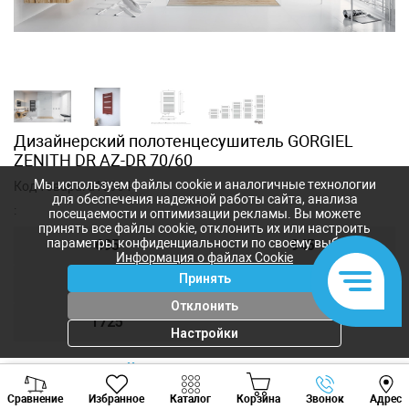
Дизайнерский полотенцесушитель GORGIEL
ZENITH DR AZ-DR 70/60
Мы используем файлы cookie и аналогичные технологии
Код товара:
a10964
для обеспечения надежной работы сайта, анализа
:
посещаемости и оптимизации рекламы. Вы можете
принять все файлы cookie, отклонить их или настроить
параметры конфиденциальности по своему выбору.
695
945
Информация о файлах Cookie
Принять
1210
1410
Отклонить
1725
Настройки
На текущий момент товар не
Viber
Whatsapp
Tele
доступен для заказа
Сравнение
Избранное
Каталог
Корзина
Звонок
Адрес
+373