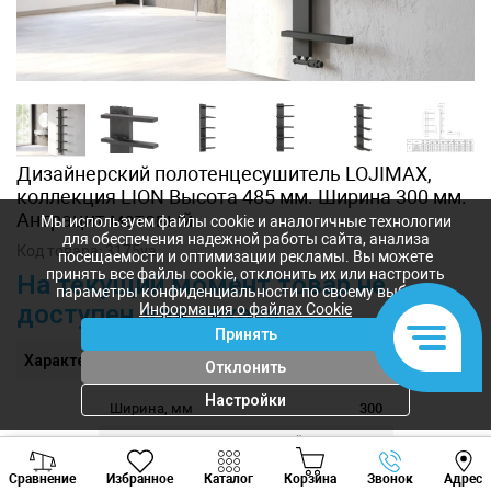
Дизайнерский полотенцесушитель LOJIMAX,
коллекция LION Высота 485 мм. Ширина 300 мм.
Антрацит матовый
Мы используем файлы cookie и аналогичные технологии
для обеспечения надежной работы сайта, анализа
Код товара:
3175ya
посещаемости и оптимизации рекламы. Вы можете
принять все файлы cookie, отклонить их или настроить
На текущий момент товар не
параметры конфиденциальности по своему выбору.
доступен для заказа
Информация о файлах Cookie
Принять
Характеристики
Отклонить
Настройки
Ширина, мм
300
Диаметр подключения, дюйм
1/2
Viber
Whatsapp
Tele
Количество секций
2
Сравнение
Избранное
Каталог
Корзина
Звонок
Адрес
+373