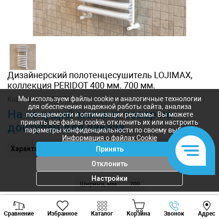
Дизайнерский полотенцесушитель LOJIMAX,
коллекция PERIDOT 400 мм. 700 мм.
Мы используем файлы cookie и аналогичные технологии
Код товара:
146976
для обеспечения надежной работы сайта, анализа
На текущий момент товар не
посещаемости и оптимизации рекламы. Вы можете
принять все файлы cookie, отклонить их или настроить
доступен для заказа
параметры конфиденциальности по своему выбору.
Информация о файлах Cookie
Характеристики
Принять
Отклонить
Высота, мм
400
Настройки
Ширина, мм
700
Толщина, мм
86
Viber
Whatsapp
Tele
Сравнение
Избранное
Каталог
Корзина
Звонок
Адрес
+373