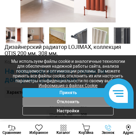
Дизайнерский радиатор LOJIMAX, коллекция
OTIS 200 мм. 308 мм.
Мы используем файлы cookie и аналогичные технологии
Код товара:
206166
для обеспечения надежной работы сайта, анализа
На текущий момент товар не
посещаемости и оптимизации рекламы. Вы можете
принять все файлы cookie, отклонить их или настроить
доступен для заказа
параметры конфиденциальности по своему выбору.
Информация о файлах Cookie
Характеристики
Принять
Отклонить
Высота, мм
200
Настройки
Ширина, мм
308
Толщина, мм
43
Viber
Whatsapp
Tele
Сравнение
Избранное
Каталог
Корзина
Звонок
Адрес
+373