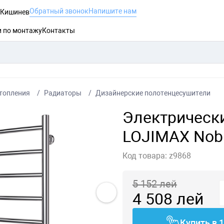
Обратный звонок
Напишите нам
, Кишинев
и по монтажу
Контакты
топления
Радиаторы
Дизайнерские полотенцесушители
Электрическ
LOJIMAX Nob
Код товара:
z9868
5 152
лей
4 508
лей
Купить в 