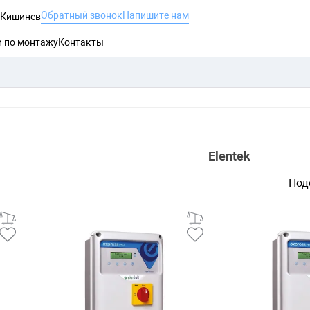
Обратный звонок
Напишите нам
, Кишинев
и по монтажу
Контакты
Elentek
Под