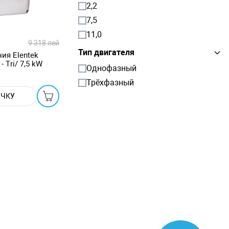
2,2
7,5
11,0
9 318 лей
Тип двигателя
ия Elentek
 Tri/ 7,5 kW
Однофазный
Трёхфазный
ОЧКУ