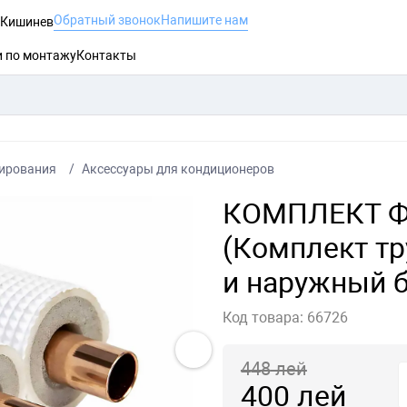
Обратный звонок
Напишите нам
, Кишинев
и по монтажу
Контакты
ирования
Аксессуары для кондиционеров
КОМПЛЕКТ 
(Комплект т
и наружный б
Код товара:
66726
448
лей
400
лей