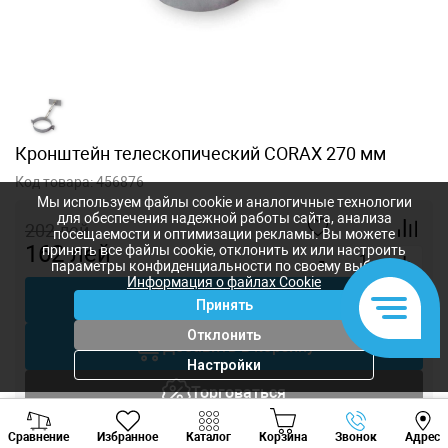
Кронштейн телескопический CORAX 270 мм
Код товара:
456876
Мы используем файлы cookie и аналогичные технологии
для обеспечения надежной работы сайта, анализа
202
лей
посещаемости и оптимизации рекламы. Вы можете
162
лей
принять все файлы cookie, отклонить их или настроить
-
+
параметры конфиденциальности по своему выбору.
Информация о файлах Cookie
Купить в 1 клик
Принять
Отклонить
Добавить в корзину
Настройки
Торговаться
Viber
Whatsapp
Tele
Вызов инженера
Сравнение
Избранное
Каталог
Корзина
Звонок
Адрес
+373