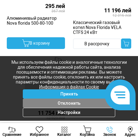
295 лей
11 196 лей
367 лей
12 316 лей
Алюминиевый радиатор
Классический газовый
Nova florida 500-80-100
котел Nova Florida VELA
CTFS 24 кВт
В корзину
В рассрочку
Мы используем файлы cookie и аналогичные технологии
для обеспечения надежной работы сайта, анализа
посещаемости и оптимизации рекламы. Вы можете
принять все файлы cookie, отклонить их или настроить
параметры конфиденциальности по своему выбору.
Информация о файлах Cookie
Принять
Отклонить
11 754 лей
Настройки
12 929 лей
Классический газовый
Viber
Whatsapp
Tele
котел Nova Florida DELFIS
Сравнение
Избранное
Каталог
Корзина
Звонок
Адрес
CTFS 24 кВт
+373