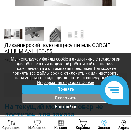
Дизайнерский полотенцесушитель GORGIEL
ALLIUM AAL 100/55
Мы используем файлы cookie и аналогичные технологии
Код товара:
a10880
для обеспечения надежной работы сайта, анализа
:
посещаемости и оптимизации рекламы. Вы можете
принять все файлы cookie, отклонить их или настроить
параметры конфиденциальности по своему выбору.
1000
1300
Информация о файлах Cookie
Принять
1510
Отклонить
На текущий момент товар не
Настройки
доступен для заказа
Viber
Whatsapp
Tele
Характеристики
Сравнение
Избранное
Каталог
Корзина
Звонок
Адрес
+373