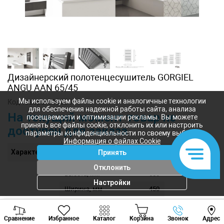
Дизайнерский полотенцесушитель GORGIEL
ANGU AAN 65/45
Мы используем файлы cookie и аналогичные технологии
Код товара:
a10884
для обеспечения надежной работы сайта, анализа
На текущий момент товар не
посещаемости и оптимизации рекламы. Вы можете
принять все файлы cookie, отклонить их или настроить
доступен для заказа
параметры конфиденциальности по своему выбору.
Информация о файлах Cookie
Характеристики
Принять
Отклонить
Высота, мм
650
Настройки
Ширина, мм
450
Толщина, мм
77
Viber
Whatsapp
Tele
Технические размеры
65/45
Сравнение
Избранное
Каталог
Корзина
Звонок
Адрес
+373