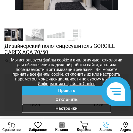
Дизайнерский полотенцесушитель GORGIEL
CAREX ACA 70/50
Мы используем файлы cookie и аналогичные технологии
Код товара:
a12390
для обеспечения надежной работы сайта, анализа
:
посещаемости и оптимизации рекламы. Вы можете
принять все файлы cookie, отклонить их или настроить
параметры конфиденциальности по своему выбору.
725
925
Информация о файлах Cookie
Принять
1100
1300
Отклонить
1525
1725
Настройки
На текущий момент товар не
Viber
Whatsapp
Tele
доступен для заказа
Сравнение
Избранное
Каталог
Корзина
Звонок
Адрес
+373