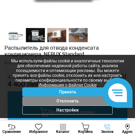
Распылитель для отвода конденсата
кондиционера, NEBUX Standard
Мы используем файлы cookie и аналогичные технологии
Код товара:
592109
для обеспечения надежной работы сайта, анализа
посещаемости и оптимизации рекламы. Вы можете
принять все файлы cookie, отклонить их или настроить
4 928
лей
параметры конфиденциальности по своему выбору.
4 400
лей
Информация о файлах Cookie
-
+
Принять
Купить в 1 клик
Отклонить
Настройки
Добавить в корзину
Viber
Whatsapp
Tele
Торговаться
Сравнение
Избранное
Каталог
Корзина
Звонок
Адрес
+373