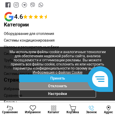
4.6
Категории
Оборудование для отопления
Системы кондиционирования
Насосы и расширительные баки
Мы используем файлы cookie и аналогичные технологии
Системы фильтрации воды
для обеспечения надежной работы сайта, анализа
посещаемости и оптимизации рекламы. Вы можете
Трубы, фитинги и аксессуары
принять все файлы cookie, отклонить их или настроить
Услуги по монтажу
параметры конфиденциальности по своему выбору.
Информация о файлах Cookie
Системы вентиляции
Принять
Страницы
Отклонить
Избранное
Настройки
Сравнение
Бренды
Viber
Whatsapp
Tele
Оплата и доставка
Сравнение
Избранное
Каталог
Корзина
Звонок
Адрес
+373