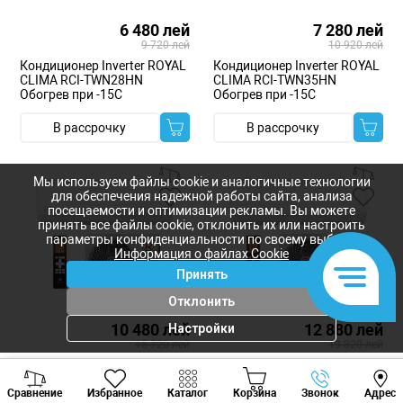
6 480 лей
7 280 лей
9 720 лей
10 920 лей
Кондиционер Inverter ROYAL
Кондиционер Inverter ROYAL
CLIMA RCI-TWN28HN
CLIMA RCI-TWN35HN
Обогрев при -15C
Обогрев при -15C
В рассрочку
В рассрочку
Мы используем файлы cookie и аналогичные технологии
для обеспечения надежной работы сайта, анализа
посещаемости и оптимизации рекламы. Вы можете
принять все файлы cookie, отклонить их или настроить
параметры конфиденциальности по своему выбору.
Информация о файлах Cookie
Принять
Отклонить
10 480 лей
12 880 лей
Настройки
15 720 лей
19 320 лей
Кондиционер Inverter ROYAL
Кондиционер Inverter ROYAL
Viber
Whatsapp
Tele
CLIMA RCI-TWN55HN
CLIMA RCI-TWN70HN 24000
Сравнение
Избранное
Каталог
Корзина
Звонок
Адрес
Обогрев при -15C
BTU Обогрев при -15C
+373