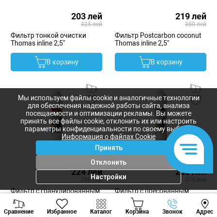
203 лей
219 лей
325 лей
350 лей
Фильтр тонкой очистки
Фильтр Postcarbon coconut
Thomas inline 2,5''
Thomas inline 2,5''
В корзину
В корзину
Мы используем файлы cookie и аналогичные технологии
для обеспечения надежной работы сайта, анализа
посещаемости и оптимизации рекламы. Вы можете
принять все файлы cookie, отклонить их или настроить
параметры конфиденциальности по своему выбору.
Информация о файлах Cookie
Принять
Отклонить
224 лей
235 лей
Настройки
358 лей
375 лей
Фильтр с гранулированным
Фильтр с пресованным
углём Thomas сarbon GAC
углём Thomas сarbon Block
Viber
Whatsapp
Tele
inline 2,5''
inline 2,5''
Сравнение
Избранное
Каталог
Корзина
Звонок
Адрес
+373