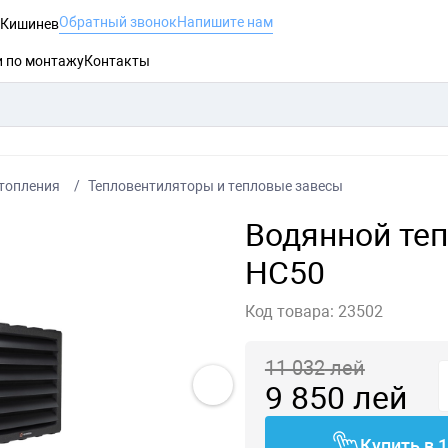
Обратный звонок
Напишите нам
, Кишинев
и по монтажу
Контакты
топления
Тепловентиляторы и тепловые завесы
Водянной те
HC50
Код товара:
23502
11 032
лей
9 850
лей
Купить в 