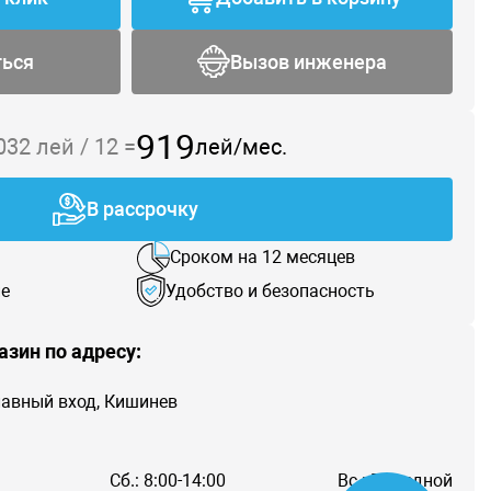
ться
Вызов инженера
919
 032
лей /
12
=
лей/мес.
В рассрочку
Сроком на 12 месяцев
е
Удобство и безопасность
азин по адресу:
главный вход, Кишинев
Сб.: 8:00-14:00
Вс.: Выходной