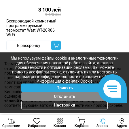
3 100 лей
3 472 лей
Беспроводной комнатный
программируемый
термостат Watt WT-20R06
Wi-Fi
В рассрочку
Мы используем файлы cookie и аналогичные технологии
для обеспечения надежной работы сайта, анализа
Термостаты
Watt
— практичное решение для управления
посещаемости и оптимизации рекламы. Вы можете
отоплением и климатом в квартире, доме или коммерческом
принять все файлы cookie, отклонить их или настроить
помещении. Бренд предлагает устройства китайского
параметры конфиденциальности по своему выбору.
производства, ориентированные на стабильную работу,
Информация о файлах Cookie
понятное управление и точное поддержание заданной
температуры. На сайте магазина климатической техники в
Принять
Кишинёве вы можете подобрать термостат Watt под разные
сценарии:
комнатное отопление
,
водяной или электрический
Отклонить
тёплый пол
,
котлы
, а также отдельные зоны при наличии
Настройки
соответствующей автоматики и совместимых приводов/реле.
Viber
Whatsapp
Tele
Главная задача термостата — сделать климат
комфортным и
экономичным
: он включает и отключает систему по
Сравнение
Избранное
Каталог
Корзина
Звонок
Адрес
+373