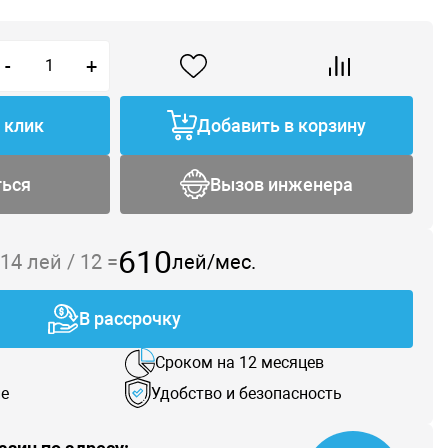
-
+
1 клик
Добавить в корзину
ться
Вызов инженера
610
314
лей /
12
=
лей/мес.
В рассрочку
Сроком на 12 месяцев
е
Удобство и безопасность