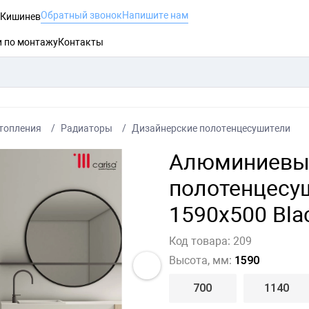
Обратный звонок
Напишите нам
, Кишинев
и по монтажу
Контакты
топления
Радиаторы
Дизайнерские полотенцесушители
Алюминиевый
полотенцесу
1590x500 Bla
Код товара:
209
Высота, мм:
1590
700
1140