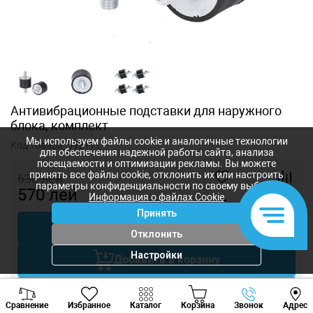
Антивибрационные подставки для наружного
блока, комплект
Мы используем файлы cookie и аналогичные технологии
Код товара:
592111
для обеспечения надежной работы сайта, анализа
посещаемости и оптимизации рекламы. Вы можете
принять все файлы cookie, отклонить их или настроить
638
лей
параметры конфиденциальности по своему выбору.
570
лей
Информация о файлах Cookie
-
+
Принять
Купить в 1 клик
Отклонить
Настройки
Добавить в корзину
Viber
Whatsapp
Tele
Торговаться
Сравнение
Избранное
Каталог
Корзина
Звонок
Адрес
+373