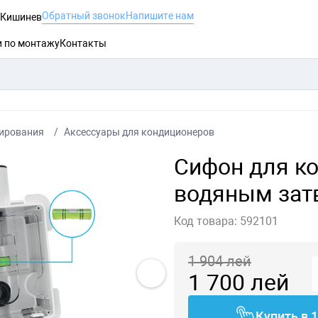
Обратный звонок
Напишите нам
, Кишинев
и по монтажу
Контакты
ирования
Аксессуары для кондиционеров
Сифон для ко
водяным зат
Код товара:
592101
1 904
лей
1 700
лей
Купить в 