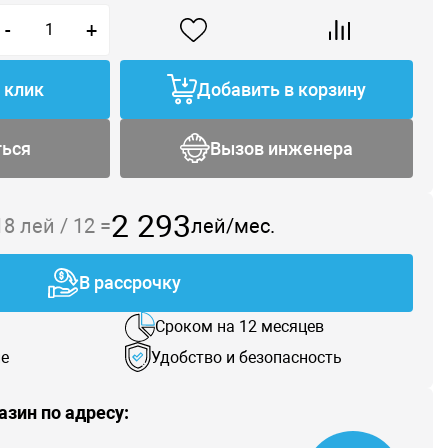
-
+
1 клик
Добавить в корзину
ться
Вызов инженера
2 293
18
лей /
12
=
лей/мес.
В рассрочку
Сроком на 12 месяцев
е
Удобство и безопасность
азин по адресу: