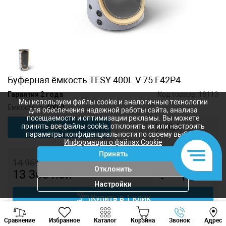
Буферная ёмкость TESY 400L V 75 F42P4
Гарантия 2 года
Код товара:
18113
Мы используем файлы cookie и аналогичные технологии
Емкость, л:
400,0
для обеспечения надежной работы сайта, анализа
посещаемости и оптимизации рекламы. Вы можете
400,0
1000,0
принять все файлы cookie, отклонить их или настроить
параметры конфиденциальности по своему выбору.
Информация о файлах Cookie
Принять
14 969
лей
Отклонить
13 365
лей
-
+
Настройки
Купить в 1 клик
Viber
Whatsapp
Tele
Добавить в корзину
Сравнение
Избранное
Каталог
Корзина
Звонок
Адрес
+373