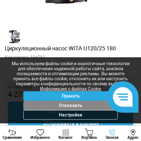
Циркуляционный насос WITA U120/25 180
Код товара:
104761
Мы используем файлы cookie и аналогичные технологии
:
для обеспечения надежной работы сайта, анализа
посещаемости и оптимизации рекламы. Вы можете
принять все файлы cookie, отклонить их или настроить
параметры конфиденциальности по своему выбору.
4 788
лей
Информация о файлах Cookie
4 275
лей
-
+
Принять
Отклонить
Купить в 1 клик
Настройки
Добавить в корзину
Viber
Whatsapp
Tele
Торговаться
Сравнение
Избранное
Каталог
Корзина
Звонок
Адрес
+373