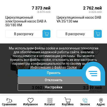
7 373 лей
2 762 лей
8 879 лей
3 326 лей
Циркуляционный
Циркуляционный насос DAB
электронный насос DAB A
VA 35/130 мм
50/180 XM
В рассрочку
В рассрочку
Мы используем файлы cookie и аналогичные технологии
для обеспечения надежной работы сайта, анализа
посещаемости и оптимизации рекламы. Вы можете
принять все файлы cookie, отклонить их или настроить
параметры конфиденциальности по своему выбору.
Информация о файлах Cookie
Принять
Отклонить
3 062 лей
3 389 лей
Настройки
3 687 лей
4 081 лей
Циркуляционный насос DAB
Циркуляционный насос DAB
Viber
Whatsapp
Tele
VA 55/130 мм
VA 65/130 мм
Сравнение
Избранное
Каталог
Корзина
Звонок
Адрес
+373