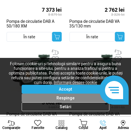
7 373 lei
2 762 lei
8 879 lei
3 326 lei
Pompa de circulatie DAB A
Pompa de circulatie DAB VA
50/180 XM
35/130 mm
În rate
În rate
Folosim cookie-uri și tehnologii similare pentru a asigura buna
funcționare a site-ului, pentru a analiza traficul și pentru a
optimiza publicitatea. Puteți accepta toate cookie-urile, le puteți
refuza sau puteți configura setările de confidențialitate după
cum doriți.
Informații despre cookie
Accept
Respinge
3 062 lei
3 389 lei
Setări
3 687 lei
4 081 lei
Pompa de circulatie DAB VA
Pompa de circulatie DAB VA
55/130 mm
65/130 mm
Viber
Whatsapp
Tele
Comparație
Favorite
Catalog
Coșul
Apel
Adresa
În rate
În rate
+373