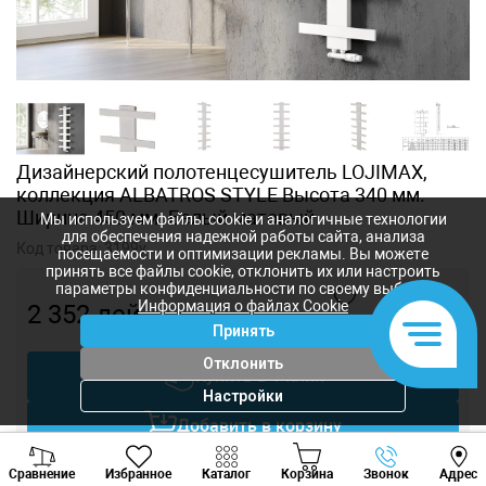
Дизайнерский полотенцесушитель LOJIMAX,
коллекция ALBATROS STYLE Высота 340 мм.
Ширина 450 мм. Белый матовый
Мы используем файлы cookie и аналогичные технологии
для обеспечения надежной работы сайта, анализа
Код товара:
3199y
посещаемости и оптимизации рекламы. Вы можете
принять все файлы cookie, отклонить их или настроить
параметры конфиденциальности по своему выбору.
Информация о файлах Cookie
2 352
лей
-
+
Принять
Отклонить
Купить в 1 клик
Настройки
Добавить в корзину
Viber
Whatsapp
Tele
Торговаться
Сравнение
Избранное
Каталог
Корзина
Звонок
Адрес
+373