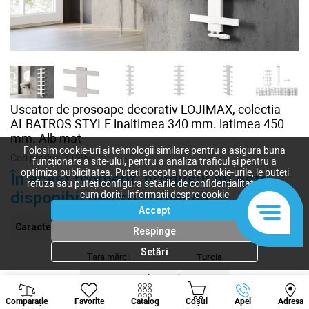
Uscator de prosoape decorativ LOJIMAX, colectia
ALBATROS STYLE inaltimea 340 mm. latimea 450
mm. Alb mat
Folosim cookie-uri și tehnologii similare pentru a asigura buna
Cod produs:
3199y
funcționare a site-ului, pentru a analiza traficul și pentru a
optimiza publicitatea. Puteți accepta toate cookie-urile, le puteți
În acest moment, produsul nu este
refuza sau puteți configura setările de confidențialitate după
disponibil pentru comandă
cum doriți.
Informații despre cookie
Accept
Caracteristici
Respinge
Setări
Țara mărcii
Turcia
Diametru racordare, inch
1/2
Viber
Whatsapp
Tele
Înalțimea, mm
340
Comparație
Favorite
Catalog
Coșul
Apel
Adresa
+373