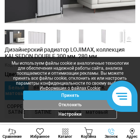
Дизайнерский радиатор LOJIMAX, коллекция
KALSEDON DOUBLE 300 мм. 280 мм.
Мы используем файлы cookie и аналогичные технологии
Код товара:
189261
для обеспечения надежной работы сайта, анализа
посещаемости и оптимизации рекламы. Вы можете
Цвет:
принять все файлы cookie, отклонить их или настроить
параметры конфиденциальности по своему выбору.
Белый
BRONZE
BLUE
BLACK
Gold
Информация о файлах Cookie
матовый
SATINE
SATINE
SATINE
SATINE
Принять
Отклонить
COPPER
INOX
Антрацит
Черный
SATINE
SATINE
матовый
матовый
Настройки
На текущий момент товар не
Viber
Whatsapp
Tele
доступен для заказа
Сравнение
Избранное
Каталог
Корзина
Звонок
Адрес
+373