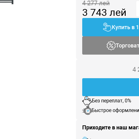
4 277
лей
3 743
лей
Купить в 
Торгова
4
Без переплат, 0%
Быстрое оформлени
Приходите в наш маг