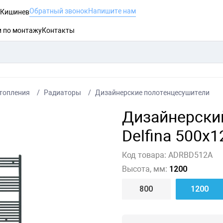
Обратный звонок
Напишите нам
, Кишинев
и по монтажу
Контакты
топления
Радиаторы
Дизайнерские полотенцесушители
Дизайнерский
Delfina 500x1
Код товара:
ADRBD512A
Высота, мм:
1200
800
1200