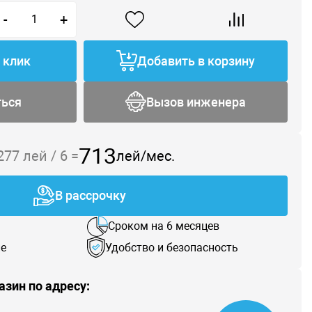
-
+
1 клик
Добавить в корзину
ться
Вызов инженера
713
 277
лей /
6
=
лей/мес.
В рассрочку
Сроком на 6 месяцев
е
Удобство и безопасность
азин по адресу: