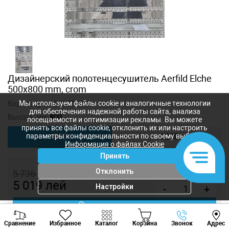
Дизайнерский полотенцесушитель Aerfild Elche
500x800 mm, crom
Мы используем файлы cookie и аналогичные технологии
Код товара:
ADRDE580C
для обеспечения надежной работы сайта, анализа
Высота, мм:
800
посещаемости и оптимизации рекламы. Вы можете
принять все файлы cookie, отклонить их или настроить
параметры конфиденциальности по своему выбору.
800
1200
Информация о файлах Cookie
Принять
Отклонить
5 736
лей
5 019
лей
Настройки
-
+
Купить в 1 клик
Viber
Whatsapp
Tele
Сравнение
Избранное
Каталог
Корзина
Звонок
Адрес
+373