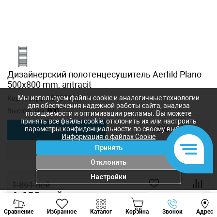
Дизайнерский полотенцесушитель Aerfild Plano
500x800 mm, antracit
Мы используем файлы cookie и аналогичные технологии
Код товара:
ADRBP508A
для обеспечения надежной работы сайта, анализа
Высота, мм:
800
посещаемости и оптимизации рекламы. Вы можете
принять все файлы cookie, отклонить их или настроить
параметры конфиденциальности по своему выбору.
800
1000
Информация о файлах Cookie
Принять
1200
Отклонить
Настройки
1 861
лей
1 629
лей
-
+
Viber
Whatsapp
Tele
Сравнение
Избранное
Каталог
Корзина
Звонок
Адрес
+373