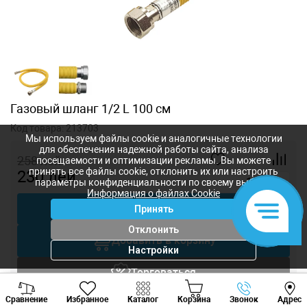
Газовый шланг 1/2 L 100 см
Код товара:
213703
Мы используем файлы cookie и аналогичные технологии
для обеспечения надежной работы сайта, анализа
258
лей
посещаемости и оптимизации рекламы. Вы можете
принять все файлы cookie, отклонить их или настроить
230
лей
-
+
параметры конфиденциальности по своему выбору.
Информация о файлах Cookie
Купить в 1 клик
Принять
Отклонить
Добавить в корзину
Настройки
Торговаться
Viber
Whatsapp
Tele
Сравнение
Избранное
Каталог
Корзина
Звонок
Адрес
Вызов инженера
+373