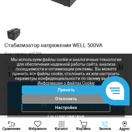
Стабилизатор напряжения WELL 500VA
Код товара:
es9706
Мы используем файлы cookie и аналогичные технологии
для обеспечения надежной работы сайта, анализа
1 344
лей
посещаемости и оптимизации рекламы. Вы можете
1 200
лей
принять все файлы cookie, отклонить их или настроить
-
+
параметры конфиденциальности по своему выбору.
Информация о файлах Cookie
Купить в 1 клик
Принять
Отклонить
Добавить в корзину
Настройки
Торговаться
Viber
Whatsapp
Tele
Вызов инженера
Сравнение
Избранное
Каталог
Корзина
Звонок
Адрес
+373