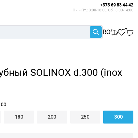
+373 69 83 44 42
Пн. - Пт.: 8:00-18:00, Сб.: 8:00-14:00
RO
бный SOLINOX d.300 (inox
00
180
200
250
300