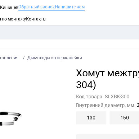
Обратный звонок
Напишите нам
, Кишинев
и по монтажу
Контакты
топления
Дымоходы из нержавейки
Хомут межтру
304)
Код товара:
SLXBK-300
Внутренний диаметр, мм:
3
130
150