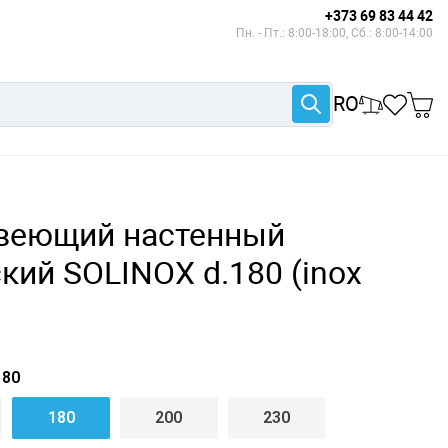
+373 69 83 44 42
Пн. - Пт.: 8:00-18:00, Сб.: 8:00-14:00
RO
веющий настенный
кий SOLINOX d.180 (inox
80
180
200
230