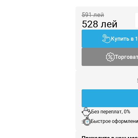
591
лей
528
лей
Купить в 
Торгова
Без переплат, 0%
Быстрое оформлени