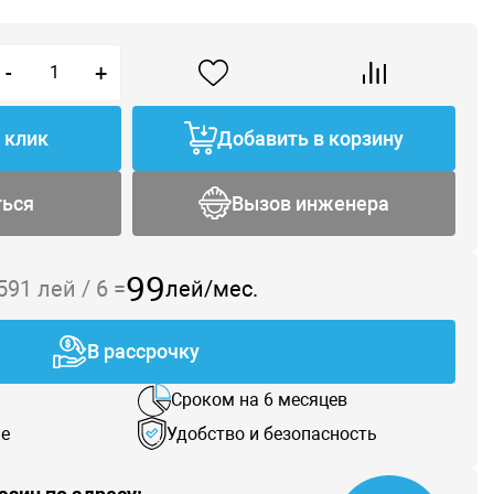
-
+
1 клик
Добавить в корзину
ться
Вызов инженера
99
591
лей /
6
=
лей/мес.
В рассрочку
Сроком на 6 месяцев
е
Удобство и безопасность