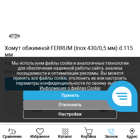
Хомут обжимной FERRUM (inox 430/0,5 мм) d.115
мм
Мы используем файлы cookie и аналогичные технологии
Код товара:
f4903
для обеспечения надежной работы сайта, анализа
Внутренний диаметр, мм:
115
посещаемости и оптимизации рекламы. Вы можете
принять все файлы cookie, отклонить их или настроить
параметры конфиденциальности по своему выбору.
115
130
Информация о файлах Cookie
Принять
150
180
Отклонить
210
280
Настройки
Viber
Whatsapp
Tele
95
лей
Сравнение
Избранное
Каталог
Корзина
Звонок
Адрес
77
лей
+373