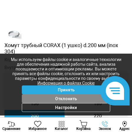
Хомут трубный CORAX (1 ушко) d.200 мм (inox
304)
Мы используем файлы cookie и аналогичные технологии
Код товара:
377874
для обеспечения надежной работы сайта, анализа
Внутренний диаметр, мм:
200
посещаемости и оптимизации рекламы. Вы можете
принять все файлы cookie, отклонить их или настроить
параметры конфиденциальности по своему выбору.
100
120
Информация о файлах Cookie
Принять
140
150
Отклонить
150
180
Настройки
200
220
Viber
Whatsapp
Tele
230
240
Сравнение
Избранное
Каталог
Корзина
Звонок
Адрес
+373