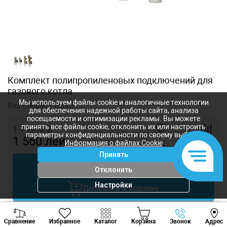
Комплект полипропиленовых подключений для
газового котла
Мы используем файлы cookie и аналогичные технологии
Код товара:
213685
для обеспечения надежной работы сайта, анализа
посещаемости и оптимизации рекламы. Вы можете
принять все файлы cookie, отклонить их или настроить
1 747
лей
параметры конфиденциальности по своему выбору.
1 560
лей
Информация о файлах Cookie
-
+
Принять
Купить в 1 клик
Отклонить
Настройки
Добавить в корзину
Viber
Whatsapp
Tele
Торговаться
Сравнение
Избранное
Каталог
Корзина
Звонок
Адрес
+373