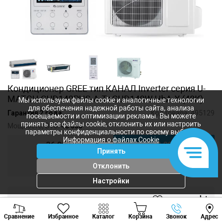
Кондиционер GREE тип КАНАЛ Inverter серия U-
MATCH GUD140PHS-A-T+GUD140W-HhA-X (48K)
Мы используем файлы cookie и аналогичные технологии
для обеспечения надежной работы сайта, анализа
Гарантия 2 года
Код товара:
495129
посещаемости и оптимизации рекламы. Вы можете
принять все файлы cookie, отклонить их или настроить
Мощность, BTU:
48 000
параметры конфиденциальности по своему выбору.
Информация о файлах Cookie
36 000
48 000
Принять
60 000
Отклонить
Настройки
57 800
лей
Viber
Whatsapp
Tele
-
+
Сравнение
Избранное
Каталог
Корзина
Звонок
Адрес
+373