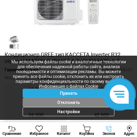
Кондиционер GREE тип КАССЕТА Inverter R32
серия U-MATCH GUD160T-A-T+GUD160ZD-A-T
Мы используем файлы cookie и аналогичные технологии
для обеспечения надежной работы сайта, анализа
Гарантия 2 года
Код товара:
588593
посещаемости и оптимизации рекламы. Вы можете
принять все файлы cookie, отклонить их или настроить
Мощность, BTU:
60 000
параметры конфиденциальности по своему выбору.
Информация о файлах Cookie
12 000
18 000
Принять
24 000
30 000
Отклонить
Настройки
36 000
42 000
Viber
Whatsapp
Tele
48 000
60 000
Сравнение
Избранное
Каталог
Корзина
Звонок
Адрес
+373