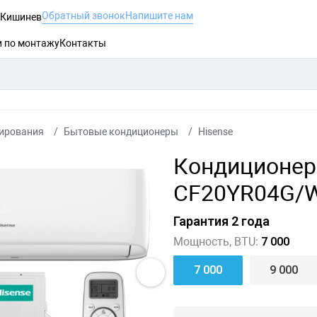
Обратный звонок
Напишите нам
, Кишинев
и по монтажу
Контакты
ирования
Бытовые кондиционеры
Hisense
Кондиционер 
CF20YR04G/W
Гарантия 2 года
Мощность, BTU:
7 000
7 000
9 000