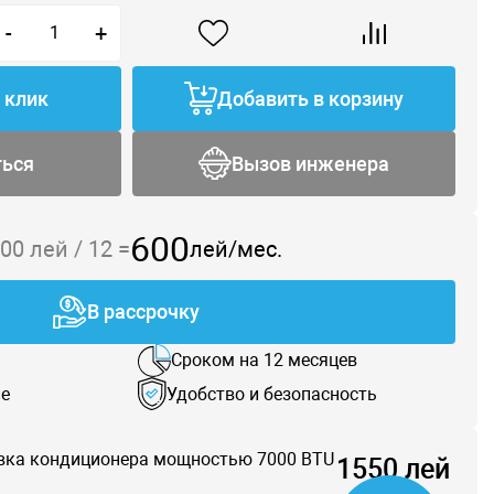
-
+
1 клик
Добавить в корзину
ться
Вызов инженера
600
200
лей /
12
=
лей/мес.
В рассрочку
Сроком на 12 месяцев
е
Удобство и безопасность
вка кондиционера мощностью 7000 BTU
1550 лей