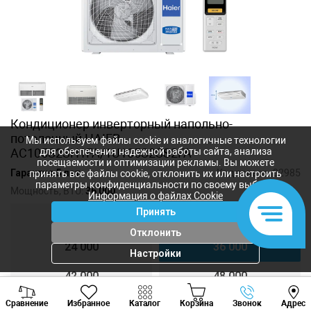
Кондиционер инверторный напольно-
потолочный HAIER
Мы используем файлы cookie и аналогичные технологии
AC105S2SH1FA/1U105S2SS2FA
для обеспечения надежной работы сайта, анализа
посещаемости и оптимизации рекламы. Вы можете
Гарантия 5 лет
Код товара:
32985
принять все файлы cookie, отклонить их или настроить
параметры конфиденциальности по своему выбору.
Мощность, BTU:
36 000
Информация о файлах Cookie
Принять
12 000
18 000
Отклонить
24 000
36 000
Настройки
42 000
48 000
Viber
Whatsapp
Tele
60 000
Сравнение
Избранное
Каталог
Корзина
Звонок
Адрес
+373