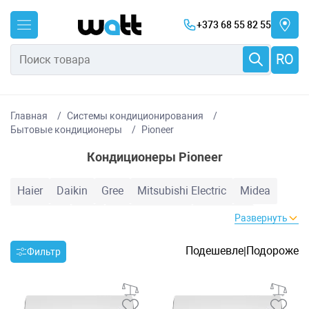
+373 68 55 82 55
RO
Главная
Системы кондиционирования
Бытовые кондиционеры
Pioneer
Кондиционеры Pioneer
Haier
Daikin
Gree
Mitsubishi Electric
Midea
Samsung
TCL
Cooper&Hunter
Electrolux
Развернуть
Hyundai
Hisense
Candy
Auratsu
Bosch
LG
Подешевле
Подороже
|
Фильтр
Toyotomi
Inventor
Heiko
Mitsubishi Heavy
Hoapp
Nord Star
Zanussi
MDV
Baxi
AUX